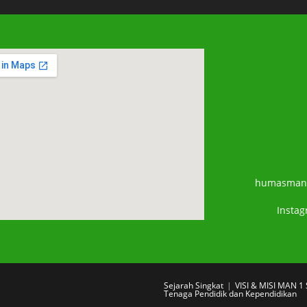
humasman
Insta
Sejarah Singkat
VISI & MISI MAN 
Tenaga Pendidik dan Kependidikan