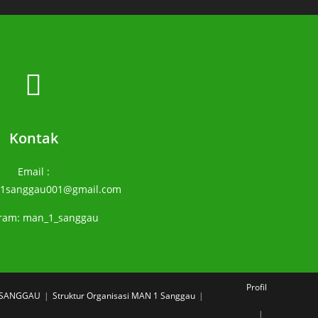
Kontak
Email :
1sanggau001@gmail.com
gram: man_1_sanggau
Profil
1 SANGGAU
Struktur Organisasi MAN 1 Sanggau