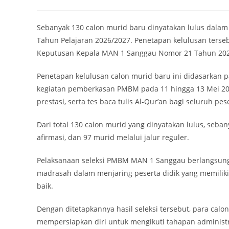
Sebanyak 130 calon murid baru dinyatakan lulus dal
Tahun Pelajaran 2026/2027. Penetapan kelulusan terse
Keputusan Kepala MAN 1 Sanggau Nomor 21 Tahun 202
Penetapan kelulusan calon murid baru ini didasarkan p
kegiatan pemberkasan PMBM pada 11 hingga 13 Mei 2026. P
prestasi, serta tes baca tulis Al-Qur’an bagi seluruh pes
Dari total 130 calon murid yang dinyatakan lulus, seban
afirmasi, dan 97 murid melalui jalur reguler.
Pelaksanaan seleksi PMBM MAN 1 Sanggau berlangsung d
madrasah dalam menjaring peserta didik yang memilik
baik.
Dengan ditetapkannya hasil seleksi tersebut, para cal
mempersiapkan diri untuk mengikuti tahapan administr