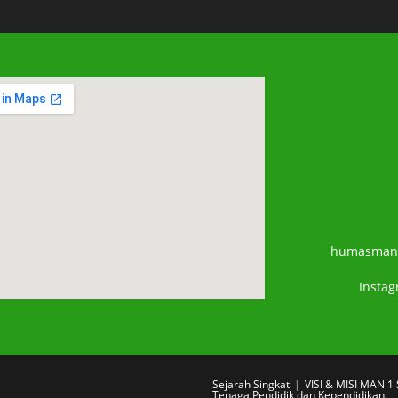
humasman
Insta
Sejarah Singkat
VISI & MISI MAN 
Tenaga Pendidik dan Kependidikan