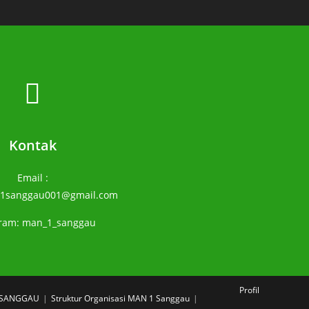
Kontak
Email :
1sanggau001@gmail.com
gram: man_1_sanggau
Profil
1 SANGGAU
Struktur Organisasi MAN 1 Sanggau