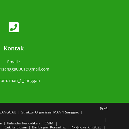
Kontak
Email :
1sanggau001@gmail.com
gram: man_1_sanggau
Profil
1 SANGGAU
Struktur Organisasi MAN 1 Sanggau
an
Kalender Pendidikan
OSIM
Cek Kelulusan
Bimbingan Konseling
Perkin 2023
Perkin