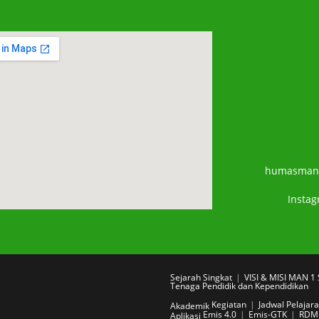
humasman
Insta
Sejarah Singkat
VISI & MISI MAN 
Tenaga Pendidik dan Kependidikan
Kegiatan
Jadwal Pelajar
Akademik
Emis 4.0
Emis-GTK
RDM
Aplikasi