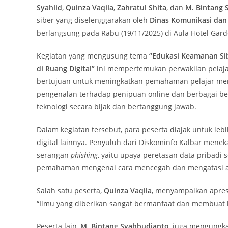
Syahlid
,
Quinza Vaqila
,
Zahratul Shita
, dan
M. Bintang 
siber yang diselenggarakan oleh
Dinas Komunikasi dan 
berlangsung pada Rabu (19/11/2025) di Aula Hotel Gar
Kegiatan yang mengusung tema
“Edukasi Keamanan Sib
di Ruang Digital”
ini mempertemukan perwakilan pelajar
bertujuan untuk meningkatkan pemahaman pelajar men
pengenalan terhadap penipuan online dan berbagai b
teknologi secara bijak dan bertanggung jawab.
Dalam kegiatan tersebut, para peserta diajak untuk le
digital lainnya. Penyuluh dari Diskominfo Kalbar men
serangan
phishing
, yaitu upaya peretasan data pribadi 
pemahaman mengenai cara mencegah dan mengatasi a
Salah satu peserta,
Quinza Vaqila
, menyampaikan apresi
“Ilmu yang diberikan sangat bermanfaat dan membuat 
Peserta lain,
M. Bintang Syahbudianto
, juga mengungk